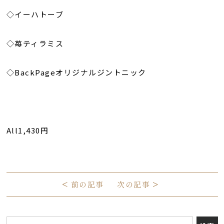
◇イーハトーブ
◇苺ティラミス
◇BackPageオリジナルジントニック
All1,430円
<
前の記事
次の記事
>