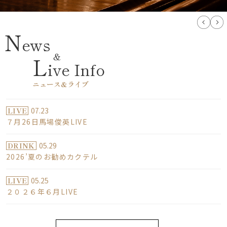
N
ews
L
ive Info
ニュース&ライブ
LIVE
07.23
７月26日馬場俊英LIVE
DRINK
05.29
2026’夏のお勧めカクテル
LIVE
05.25
２０２６年６月LIVE