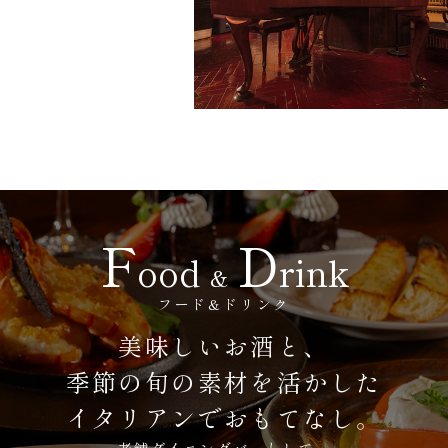
F
D
ood
rink
&
フード&ドリンク
美味しいお酒と、
季節の旬の素材を活かした
イタリアンでおもてなし。