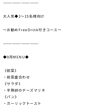
————————————
大人気◆2～15名様向け
～お勧めFreeDrink付きコース～
————————————
◆9月MENU◆
《前菜》
・前菜盛合わせ
《サラダ》
・半熟卵のチーズマリネ
《パン》
・ガーリックトースト